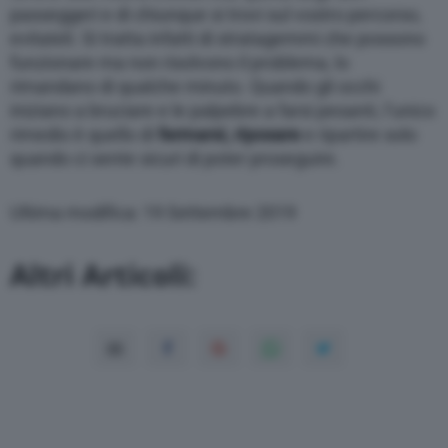
passeggeri e di chiunque si trovi sul vostro percorso,
evitateli. Si tratta infatti di stratagemmi che possono
funzionare ma non risolvono il problema, lo
rimandano di qualche minuto. Quando gli occhi
iniziano a bruciare e le palpebre a farsi pesanti, l’unico
rimedio è quello di
fermarsi, riposare
e ripartire solo
quando ci sente sicuri di poter proseguire.
Ultima modifica: 19 Settembre 2019
Altri Articoli: