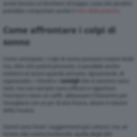
avete bevuto un bicchiere di troppo, cosa che peraltro
potrebbe comportare anche il
ritiro della patente
.
Come affrontare i colpi di
sonno
Come anticipato, i colpi di sonno possono essere letali
ma, oltre che poterli prevenire, è possibile anche
metterci al sicuro quando arrivano, tipicamente, di
soprassalto. I rimedi e i
consigli
che si sentono sono
tanti, ma non sempre sono efficaci e opportuni.
Fermarsi e bere un caffè, abbassare il finestrino per
risvegliarsi con un po’ di aria fresca, alzare il volume
della musica.
Questi sono forse i suggerimenti più comuni, ma, se
tenete alla vostra incolumità, quella degli altri