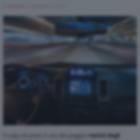
Di
Rosaria
19 Settembre 2019
Varie
Il colpo di sonno è uno dei peggiori
nemici degli