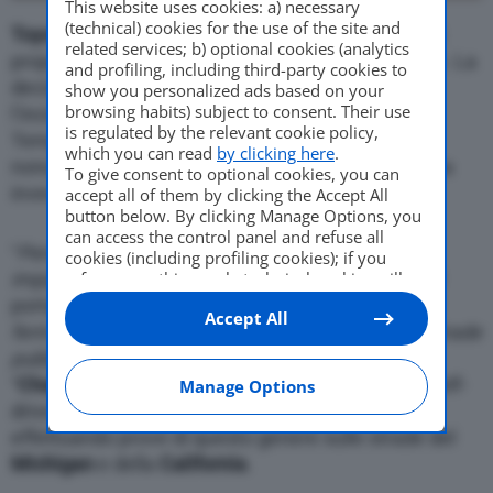
This website uses cookies: a) necessary
(technical) cookies for the use of the site and
Toyota
ha deciso di fermare momentaneamente i
related services; b) optional cookies (analytics
propri
test di guida autonoma
su strade pubbliche. La
and profiling, including third-party cookies to
decisione è stata presa un paio di giorni dopo
show you personalized ads based on your
browsing habits) subject to consent. Their use
l’incidente che ha coinvolto la vettura di
Uber
a
is regulated by the relevant cookie policy,
Tempe, in Arizona. L’auto a guida autonoma,
which you can read
by clicking here
.
nonostante la supervisione di un essere umano, ha
To give consent to optional cookies, you can
investito e ucciso una donna.
accept all of them by clicking the Accept All
button below. By clicking Manage Options, you
can access the control panel and refuse all
“
Pensamo che questo incidente possa avere un
cookies (including profiling cookies); if you
impatto emotivo sui nostri test drivers
refuse everything, only technical cookies will
“, ha detto il
be used by default. Here is the list of
providers
.
portavoce Toyota. “
Per questo abbiamo deciso di
Accept All
Cookie consent will be stored and applied also
fermare momentaneamente le nostre prove su strade
to the other websites of Editoriale Nazionale
pubbliche
“. Viene dunque messo in pausa
and their subdomains. By expressing your
choice on this site, you will therefore not be
“
Chauffeur
“. Così si chiama infatti il programma self-
Manage Options
asked again on other Editoriale Nazionale
drive della Casa giapponese. Toyota stava
websites that use the same consent
effettuando prove di questo genere sulle strade del
management platform (CMP). You can still
Michigan
e della
California
.
modify or withdraw your choice at any time
through the “Privacy Settings” section.