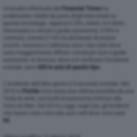
Un’analisi effettuata dal
Financial Times
ha
evidenziato i dubbi da parte degli intervistati su
questa tecnologia. Appena il 29%, infatti, si è detto
interessato a veicoli a guida autonomia. Il 55% è
contrario, mentre il 16% ha dichiarato di essere
incerto. Arizona e California sono i due stati dove
sono maggiormente diffusi i veicoli per test a guida
autonoma. In Arizona, dove si è verificato l’incidente
mortale, sono
600 le auto di questo tipo
.
L’incidente dell’altro giorno è il secondo mortale. Nel
2016 in
Florida
c’era stata una vittima investita da una
Tesla di serie, con livelli di autonomia inferiori alla
Volvo di Uber. Dal 2014 a oggi, negli Usa, gli incidenti
che hanno visto coinvolte auto self-drive sono stati
60
.
Ultima modifica: 21 Marzo 2018