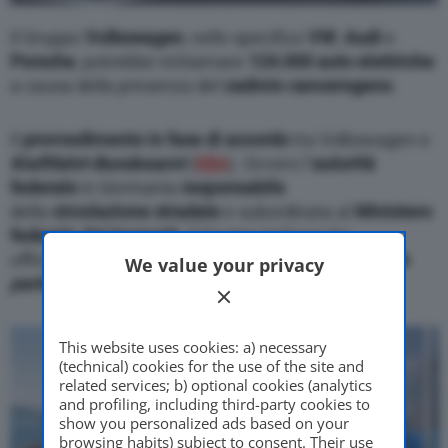
Il Gruppo
Volkswagen
, nello specifico
VW
,
Audi
e
Porsche
, potrebbe richiamare
124.000 auto elettriche
a causa della presenza del
cadmio
cancerogeno
.
Il
provvedimento in fase di accordo
tra Volkswagen e
Kraftfahrt-Bundesamt
(
KBA
). Ovvero l’
autorità
federale
in Germania
responsabile
della
circolazione
stradale
e subordinata al
Ministero
federale dei trasporti
. Il Gruppo tedesco ha
ufficialmente ammesso che. “
Un ordine di ritiro da
We value your privacy
parte del KBA è attualmente in fase di analisi
“.
This website uses cookies: a) necessary
(technical) cookies for the use of the site and
related services; b) optional cookies (analytics
and profiling, including third-party cookies to
show you personalized ads based on your
browsing habits) subject to consent. Their use