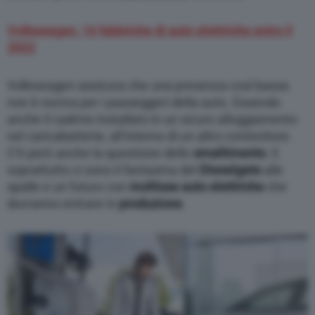
Volkswagen, 16 fabbriche di auto elettriche entro il
2022
Volkswagen assicura che una presenza così bassa
non è nociva per i passeggeri della auto. Essendo
anche il cadmio installato in un sicuro alloggiamento
nel caricabatterie, all’interno di un altro contenitore.
C’è però anche la questione dello
smaltimento
. E
soprattutto ci sono il fantasma del
Dieselgate
alle
spalle e un futuro con
moltisse auto elettriche
che
dovranno entrare in
produzione
.