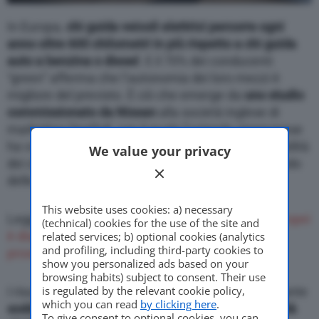
In Europa,
chi guida veicoli elettrici percorre ogni
anno oltre 600 chilometri in più rispetto a chi guida
auto a benzina o diesel
. E il 70% dei conducenti
“green” afferma che l’autonomia dei loro mezzi è
migliore del previsto. È ciò che emerge da
uno studio
commissionato da Nissan
alla società inglese di
marketing OnePoll, con il quale l’azienda giapponese
ha voluto fare il punto della situazione sulla sensibilità
We value your privacy
dei clienti (e dei potenziali clienti) in merito al mondo
delle auto elettriche.
This website uses cookies: a) necessary
Leggi anche:
Nissan: il 70% degli automobilisti europei
(technical) cookies for the use of the site and
è disponibile a valutare un veicolo elettrico come
related services; b) optional cookies (analytics
and profiling, including third-party cookies to
prossimo acquisto
show you personalized ads based on your
browsing habits) subject to consent. Their use
is regulated by the relevant cookie policy,
I risultati di questa ricerca mostrano una interessante
which you can read
by clicking here
.
soddisfazione e fiducia nei confronti della mobilità
To give consent to optional cookies, you can