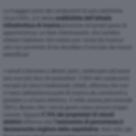
La maggior parte dei conducenti di auto elettriche,
circa il 69%, si è detta
soddisfatta dell’attuale
infrastruttura di ricarica
presente nei propri paesi di
appartenenza: un dato interessante, che sembra
sfatare l’opinione che esista una “ansia da ricarica”
che non permette di far decollare il mercato dei mezzi
elettrificati.
I veicoli a benzina o diesel, però, continuano ad avere
uno zoccolo duro di sostenitori. Il 56% dei conducenti
europei di mezzi tradizionali, infatti, afferma che non
ci siano abbastanza punti di ricarica da convincerli a
passare a un’auto elettrica. E nella stessa percentuale
(56%), dicono che i veicoli green siano ancora troppo
costosi. Eppure
il 70% dei proprietari di veicoli
elettrici
afferma che
l’autonomia di percorrenza è
decisamente migliore delle aspettative
. Non solo, più