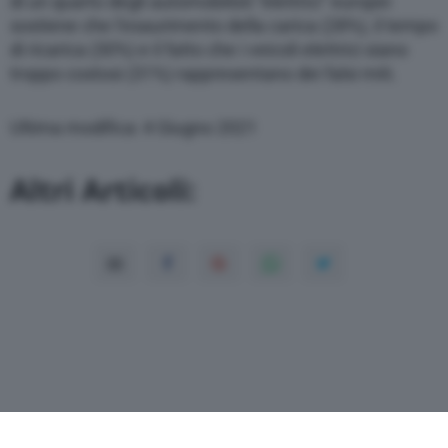
di un quarto degli automobilisti “elettrici” europei
sostiene che l’esaurimento della carica (28%), il tempo
di ricarica (30%) e il fatto che i veicoli elettrici siano
troppo costosi (31%) rappresentano dei falsi miti.
Ultima modifica: 4 Giugno 2021
Altri Articoli: