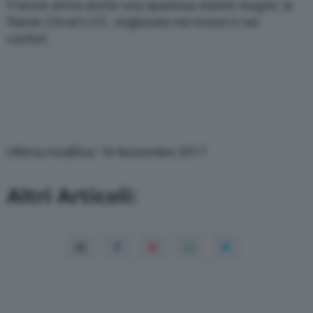
Francia arriva anche una spaziosa station wagon, la
filante Citroe’n C5., migliorata nei motori e nel
confort.
Ultima modifica: 16 Novembre 2017
Altri Articoli: