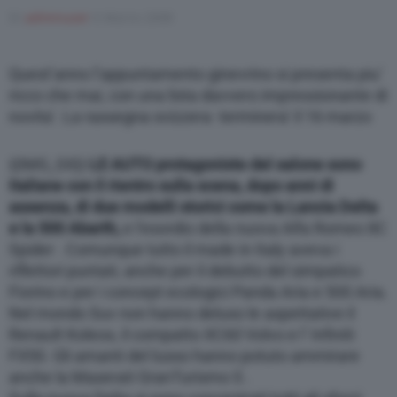
Di
adminuser
6 Marzo 2008
Varie
Quest’anno l’appuntamento ginevrino si presenta piu’
ricco che mai, con una lista davvero impressionante di
novita’. La rassegna svizzera terminera’ il 16 marzo
{{IMG_SX}}
LE AUTO protagoniste del salone sono
italiane con il rientro sulla scena, dopo anni di
assenza, di due modelli storici come la Lancia Delta
e la 500 Abarth,
e l’esordio della nuova Alfa Romeo 8C
Spider . Comunque tutto il made in Italy aveva i
riflettori puntati, anche per il debutto del simpatico
Fiorino e per i concept ecologici Panda Aria e 500 Aria.
Nel mondo Suv non hanno deluso le aspettative il
Renault Koleos, il compatto XC60 Volvo e l’ Infiniti
FX50. Gli amanti del lusso hanno potuto ammirare
anche la Maserati GranTurismo S .