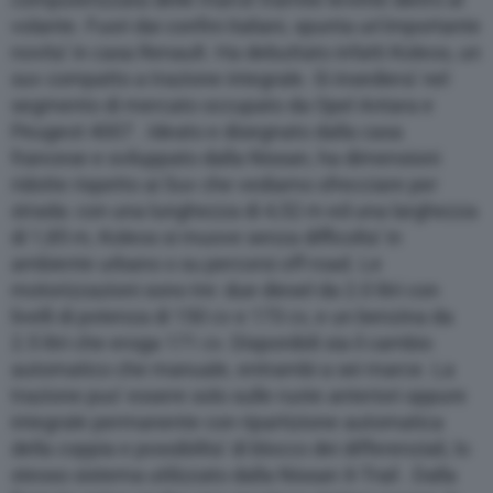
volante. Fuori dai confini italiani, spunta un’importante
novita’ in casa Renault. Ha debuttato infatti Koleos, un
suv compatto a trazione integrale. Si insediera’ nel
segmento di mercato occupato da Opel Antara e
Peugeot 4007 . Ideato e disegnato dalla casa
francese e sviluppato dalla Nissan, ha dimensioni
ridotte rispetto ai Suv che vediamo sfrecciare per
strada: con una lunghezza di 4,52 m ed una larghezza
di 1,85 m, Koleos si muove senza difficolta’ in
ambiente urbano o su percorsi off-road. Le
motorizzazioni sono tre: due diesel da 2.0 litri con
livelli di potenza di 150 cv e 173 cv, e un benzina da
2.5 litri che eroga 171 cv. Disponibili sia il cambio
automatico che manuale, entrambi a sei marce. La
trazione puo’ essere solo sulle ruote anteriori oppure
integrale permanente con ripartizione automatica
della coppia e possibilita’ di blocco dei differenziali, lo
stesso sistema utilizzato dalla Nissan X-Trail . Dalla