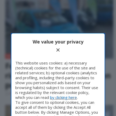
We value your privacy
NOVITÀ
This website uses cookies: a) necessary
Federmetano chiede il
(technical) cookies for the use of the site and
related services; b) optional cookies (analytics
riconoscimento zero carbon
and profiling, including third-party cookies to
per il biometano
show you personalized ads based on your
browsing habits) subject to consent. Their use
is regulated by the relevant cookie policy,
Di
Francesco Forni
19 Settembre 2024
which you can read
by clicking here
.
To give consent to optional cookies, you can
accept all of them by clicking the Accept All
button below. By clicking Manage Options, you