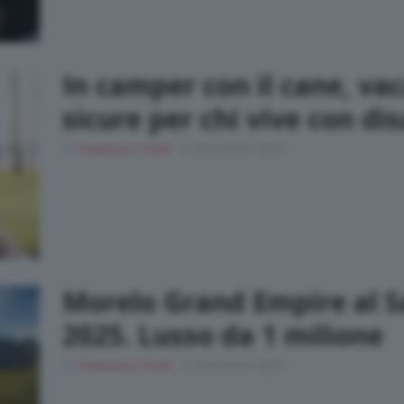
In camper con il cane, vac
sicure per chi vive con dis
Di
Francesco Forni
8 Settembre 2025
Morelo Grand Empire al S
2025. Lusso da 1 milione
Di
Francesco Forni
4 Settembre 2025