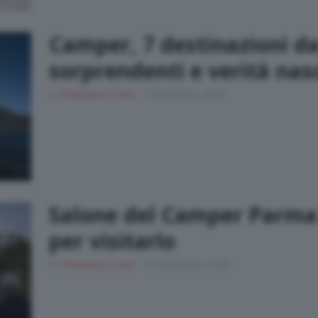
Camper, 7 destinazioni da
sorprendenti e verità nas
Di
Francesco Forni
7 Novembre 2025
Salone del Camper Parma 
per visitarlo
Di
Francesco Forni
14 Settembre 2025