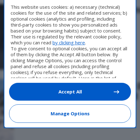
Mercedes Marco Polo, il 
This website uses cookies: a) necessary (technical)
cookies for the use of the site and related services; b)
per il 2026
optional cookies (analytics and profiling, including
third-party cookies to show you personalized ads
based on your browsing habits) subject to consent.
Di
Francesco Forni
4 Febbraio 2026
Their use is regulated by the relevant cookie policy,
which you can read
by clicking here
.
To give consent to optional cookies, you can accept all
of them by clicking the Accept All button below. By
clicking Manage Options, you can access the control
panel and refuse all cookies (including profiling
cookies); if you refuse everything, only technical
cookies will be used by default. Here is the list of
Camper, 7 mete iconiche p
providers
. Cookie consent will be stored and applied
also to the other websites of Editoriale Nazionale and
Accept All
comfort food on the road
their subdomains. By expressing your choice on this
site, you will therefore not be asked again on other
Di
Francesco Forni
14 Gennaio 2026
Editoriale Nazionale websites that use the same
Manage Options
consent management platform (CMP). You can still
modify or withdraw your choice at any time through
the “Privacy Settings” section.