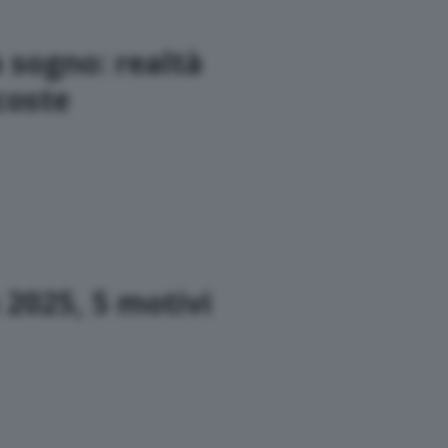
 sogno: realtà
coste
2025, 5 motivi