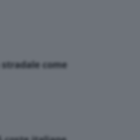
a stradale come
5 coste italiane