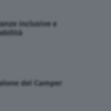
anze inclusive e
abilità
alone del Camper