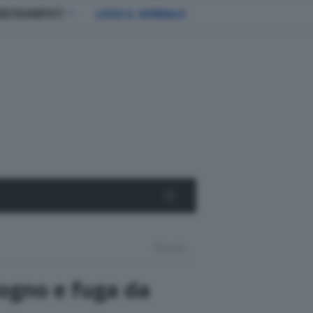
BBONAMENTI
LEGGI IL GIORNALE
Results
sogno e fuga da