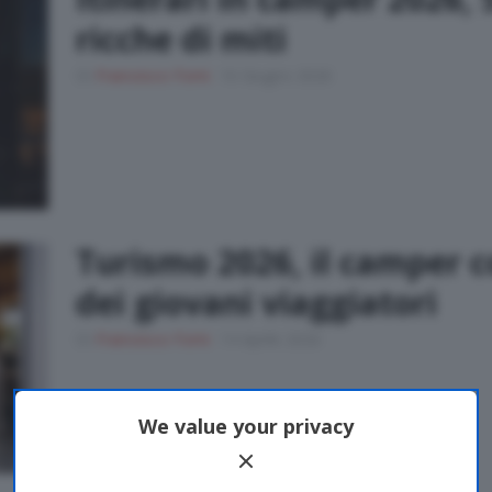
ricche di miti
Di
Francesco Forni
16 Giugno 2026
Turismo 2026, il camper c
dei giovani viaggiatori
Di
Francesco Forni
14 Aprile 2026
We value your privacy