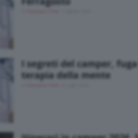
Ferragosto
Di
Francesco Forni
1 Agosto 2026
I segreti del camper, fug
terapia della mente
Di
Francesco Forni
9 Luglio 2026
Itinerari in camper 2026, 