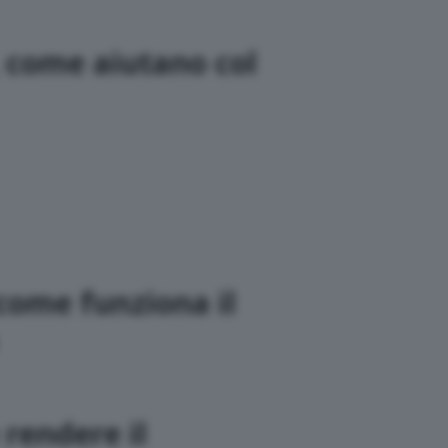
 come aiutano col
come funziona il
rendere il