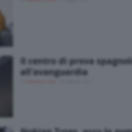
Il centro di prova spagno
all’avanguardia
Di
Francesco Forni
18 Febbraio 2021
Nokian Tyres, ecco le go