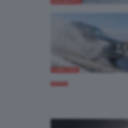
PNEUMATICI
COME FARE
VIDEO