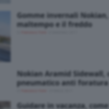
Gomme invernali Nokian,
maltempo e il freddo
Di
Francesco Forni
8 Settembre 2017
Nokian Aramid Sidewall, 
pneumatico anti foratura
Di
Francesco Forni
24 Marzo 2017
Guidare in vacanza, come 