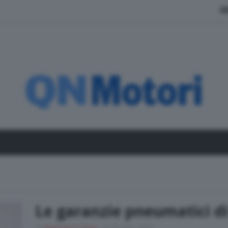
A
Le garanzie pneumatici d
Di
Francesco Forni
10 Giugno 2021