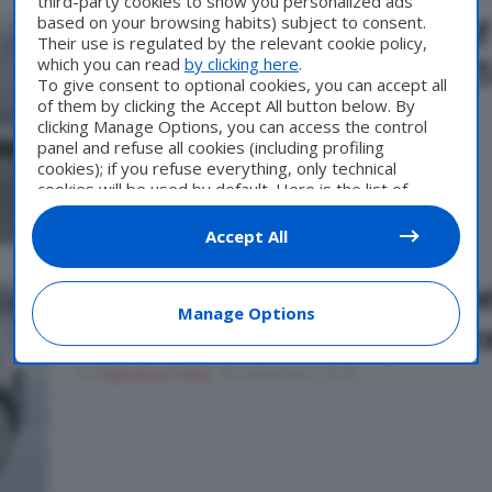
third-party cookies to show you personalized ads
based on your browsing habits) subject to consent.
Nokian Tyres Powerproof 
Their use is regulated by the relevant cookie policy,
nuovi pneumatici estivi. 
which you can read
by clicking here
.
To give consent to optional cookies, you can accept all
of them by clicking the Accept All button below. By
Di
Francesco Forni
3 Aprile 2019
clicking Manage Options, you can access the control
panel and refuse all cookies (including profiling
cookies); if you refuse everything, only technical
cookies will be used by default. Here is the list of
providers
. Cookie consent will be stored and applied
also to the other websites of Editoriale Nazionale and
Accept All
their subdomains. By expressing your choice on this
site, you will therefore not be asked again on other
Nokian inserita ancora ne
Editoriale Nazionale websites that use the same
Manage Options
consent management platform (CMP). You can still
World sustainability inde
modify or withdraw your choice at any time through
the “Privacy Settings” section.
Di
Francesco Forni
28 Settembre 2018