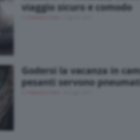
viaggio sicuro e comodo
Di
Francesco Forni
1 Agosto 2019
Godersi la vacanza in cam
pesanti servono pneumatic
Di
Francesco Forni
18 Luglio 2019