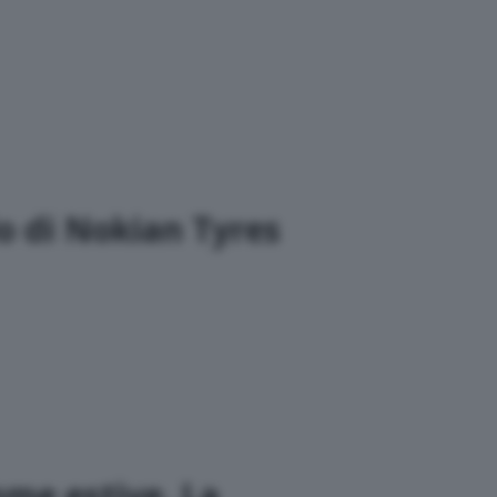
lo di Nokian Tyres
mme estive. La