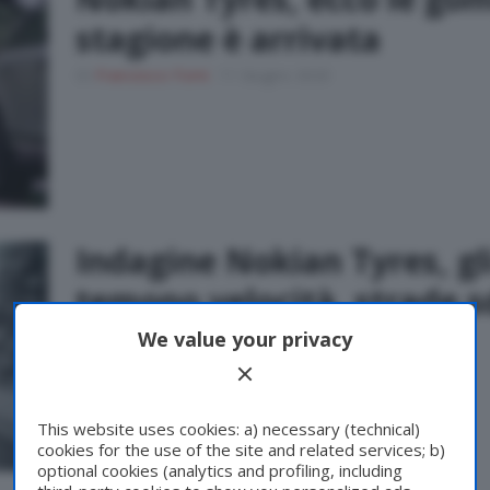
stagione è arrivata
Di
Francesco Forni
11 Giugno 2020
Indagine Nokian Tyres, gl
temono velocità, strade s
innevate
We value your privacy
Di
Francesco Forni
6 Febbraio 2020
This website uses cookies: a) necessary (technical)
cookies for the use of the site and related services; b)
optional cookies (analytics and profiling, including