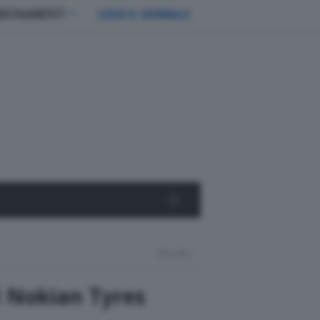
BBONAMENTI
LEGGI IL GIORNALE
Results
i Nokian Tyres