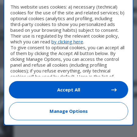
Estate 2026, quanto coste
This website uses cookies: a) necessary (technical)
cookies for the use of the site and related services; b)
(anche l’auto e i trasporti
optional cookies (analytics and profiling, including
third-party cookies to show you personalized ads
based on your browsing habits) subject to consent.
Di
Francesco Forni
4 Agosto 2026
Their use is regulated by the relevant cookie policy,
which you can read
by clicking here
.
To give consent to optional cookies, you can accept all
of them by clicking the Accept All button below. By
clicking Manage Options, you can access the control
panel and refuse all cookies (including profiling
cookies); if you refuse everything, only technical
cookies will be used by default. Here is the list of
Caro carburanti, agosto pi
providers
. Cookie consent will be stored and applied
also to the other websites of Editoriale Nazionale and
Accept All
miliardo di euro per gli it
their subdomains. By expressing your choice on this
site, you will therefore not be asked again on other
Di
Francesco Forni
28 Luglio 2026
Editoriale Nazionale websites that use the same
Manage Options
consent management platform (CMP). You can still
modify or withdraw your choice at any time through
the “Privacy Settings” section.