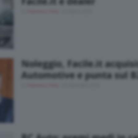
Facile.it e dealer
Di
Francesco Forni
24 Marzo 2026
Noleggio, Facile.it acquis
Automotive e punta sul 
Di
Francesco Forni
30 Settembre 2025
RC Auto: premi medi in ca