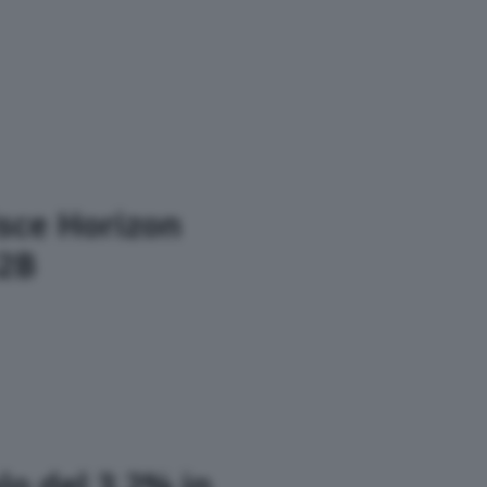
isce Horizon
B2B
lo del 3,2% in