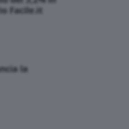
o Facile.it
ncia la