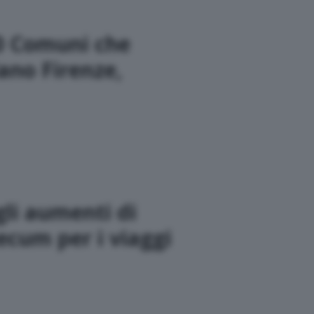
10 Comuni che
ano Firenze,
gli aumenti di
ecum per i viaggi