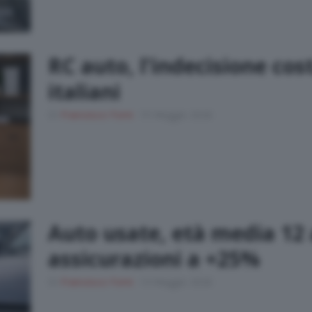
RC auto, l’indecisione cos
italiani
Di
Francesco Forni
19 Maggio 2026
Auto usate, età media 12 
assicurazioni a +25%
Di
Francesco Forni
14 Maggio 2026