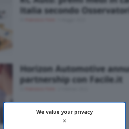
Italia secondo Osservatori
Di
Francesco Forni
5 Maggio 2025
Horizon Automotive annu
partnership con Facile.it
Di
Francesco Forni
2 Febbraio 2022
We value your privacy