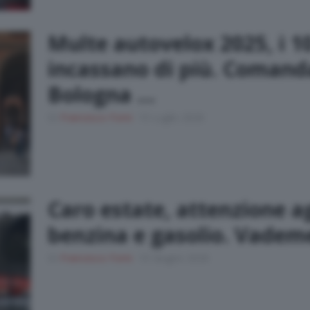
Multe autovelox 2025, i 
incassano di più. Comand
Bologna …
Di
Francesco Forni
10 Luglio 2026
Caro estate, attenzione a
benzina e gasolio. Vadem
Di
Francesco Forni
10 Giugno 2026